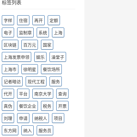
标签列表
字样
住宿
再开
定额
电子
监制章
系统
上海
区块链
百万元
国家
上海发票申领
娱乐
澡堂子
上海市
徐明星
餐饮场所
记者暗访
现代工程
服务
代开
平台
南京大学
查询
真伪
餐饮企业
税务
开票
刘理
申请
纳税人
项目
东方网
纳入
服务员