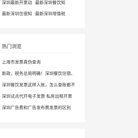
深圳最新开票动
最新深圳餐饮知
态
识
最新深圳住宿知
最新深圳增值税
识
资讯
热门浏览
上海市发票真伪查询
新政，税务总局明确！深圳餐饮住宿、
旅
深圳餐饮发票这样入账，怎么查账都不
怕
深圳试点代开电子发票 私房出租开票
仅需
深圳广告费和广告发布费发票的区别