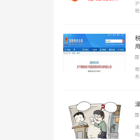
沪
税
根
务
澡
均