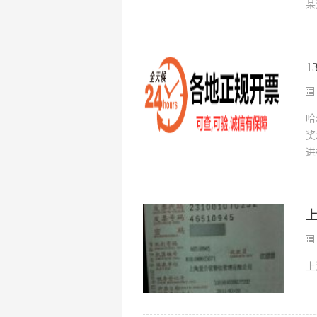
某
哈
奖
进
上