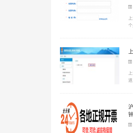
上
个
上
道