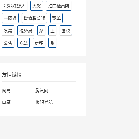
犯罪嫌疑人
大奖
虹口检察院
一网通
增值税普通
菜单
发票
税务局
系
上
国税
公告
吃法
房租
张
友情链接
网易
腾讯网
百度
搜狗导航