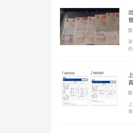
答
的
上
普